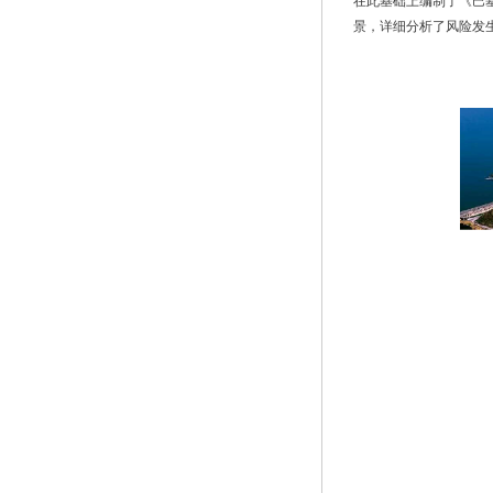
在此基础上编制了《巴
景，详细分析了风险发