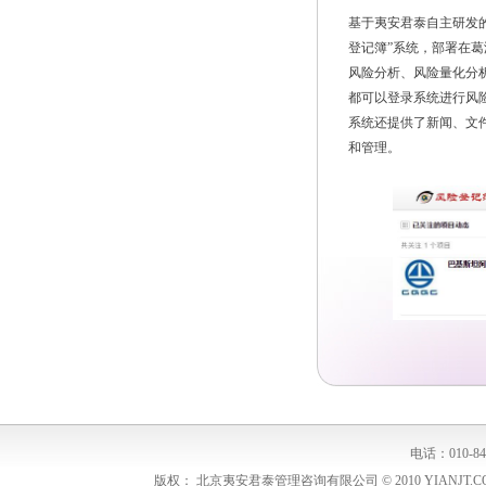
基于夷安君泰自主研发的“
登记簿”系统，部署在
风险分析、风险量化分
都可以登录系统进行风
系统还提供了新闻、文
和管理。
电话：010-848
版权： 北京夷安君泰管理咨询有限公司 © 2010 YIANJT.